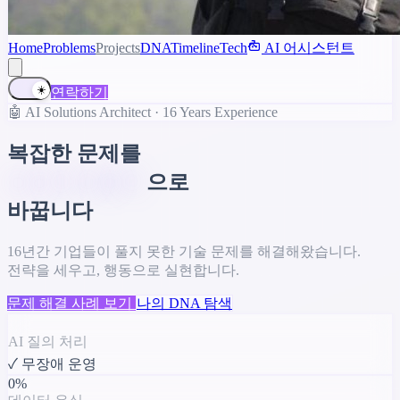
Home
Problems
Projects
DNA
Timeline
Tech
AI 어시스턴트
☀️
연락하기
🤖 AI Solutions Architect · 16 Years Experience
복잡한 문제를
단순한 해결책
으로
바꿉니다
16년간 기업들이 풀지 못한 기술 문제를 해결해왔습니다.
전략을 세우고, 행동으로 실현합니다.
문제 해결 사례 보기
나의 DNA 탐색
123만+
AI 질의 처리
✓ 무장애 운영
0%