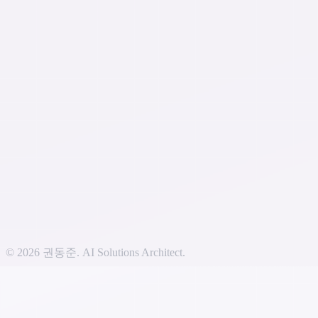
TypeScript
Node.js / Bun
SPA / SSR
REST / WebSocket
Any
Framework
AWS
Docker
SQL / NoSQL
Kafka
CI/CD
© 2026 권동준. AI Solutions Architect.